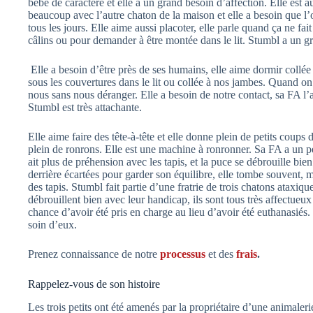
bébé de caractère et elle a un grand besoin d’affection. Elle est a
beaucoup avec l’autre chaton de la maison et elle a besoin que l
tous les jours. Elle aime aussi placoter, elle parle quand ça ne fa
câlins ou pour demander à être montée dans le lit. Stumbl a un 
Elle a besoin d’être près de ses humains, elle aime dormir collée 
sous les couvertures dans le lit ou collée à nos jambes. Quand on e
nous sans nous déranger. Elle a besoin de notre contact, sa FA l’
Stumbl est très attachante.
Elle aime faire des tête-à-tête et elle donne plein de petits coups
plein de ronrons. Elle est une machine à ronronner. Sa FA a un 
ait plus de préhension avec les tapis, et la puce se débrouille bie
derrière écartées pour garder son équilibre, elle tombe souvent, m
des tapis. Stumbl fait partie d’une fratrie de trois chatons ataxiq
débrouillent bien avec leur handicap, ils sont tous très affectueux e
chance d’avoir été pris en charge au lieu d’avoir été euthanasiés.
soin d’eux.
Prenez connaissance de notre
processus
et des
frais
.
Rappelez-vous de son histoire
Les trois petits ont été amenés par la propriétaire d’une animaleri