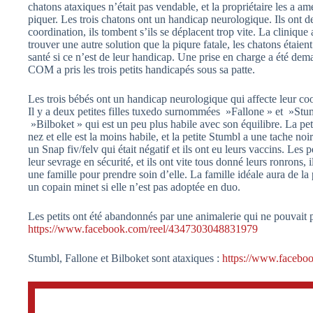
chatons ataxiques n’était pas vendable, et la propriétaire les a am
piquer. Les trois chatons ont un handicap neurologique. Ils ont d
coordination, ils tombent s’ils se déplacent trop vite. La clini
trouver une autre solution que la piqure fatale, les chatons étaient
santé si ce n’est de leur handicap. Une prise en charge a été dem
COM a pris les trois petits handicapés sous sa patte.
Les trois bébés ont un handicap neurologique qui affecte leur coo
Il y a deux petites filles tuxedo surnommées »Fallone » et »Stu
»Bilboket » qui est un peu plus habile avec son équilibre. La peti
nez et elle est la moins habile, et la petite Stumbl a une tache no
un Snap fiv/felv qui était négatif et ils ont eu leurs vaccins. Les p
leur sevrage en sécurité, et ils ont vite tous donné leurs ronrons, 
une famille pour prendre soin d’elle. La famille idéale aura de la
un copain minet si elle n’est pas adoptée en duo.
Les petits ont été abandonnés par une animalerie qui ne pouvait p
https://www.facebook.com/reel/4347303048831979
Stumbl, Fallone et Bilboket sont ataxiques :
https://www.facebo