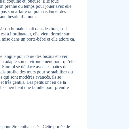
ussi coquine et joueuse. Elle joue
’on prenne du temps pour jouer avec elle
it pas son affaire ou pour réclamer des
grand besoin d’amour.
à son humaine soit dans les bras, soit
st à l’ordinateur, elle vient dormir sur
a mise dans un porte-bébé et elle adore ça.
 de langue pour faire des bisous et avec
peu adapté son environnement pour qu’elle
n. Stumbl se déplace avec les pattes de
ais profite des murs pour se stabiliser ou
ues qui sont modérés avancés, ils se
t très gentils. Les petits ont eu de la
 Ils cherchent une famille pour prendre
e pour être euthanasiés. Cette portée de