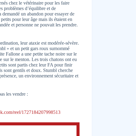
enés chez le vétérinaire pour les faire
es problèmes d’équilibre et de
que a demandé un abandon pour essayer de
 petits pour leur âge mais ils étaient en
andée et personne ne pouvait les prendre.
rdination, leur ataxie est modérée-sévère.
mbl » et un petit gars roux surnommé
te Fallone a une petite tache noire sur le
ire sur le menton. Les trois chatons ont eu
etits sont partis chez leur FA pour finir
ils sont gentils et doux. Stumbl cherche
 présence, un environnement sécuritaire et
as les vendre :
ok.com/reel/1727184207998513