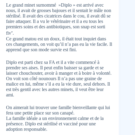
Le grand minet surnommé »Diplo » est arrivé avec
nous, il avait de grosses bajoues et il sentait le mâle non
stérilisé. Il avait des cicatrices dans le cou, il avait dû se
faire attaquer. Il a vu le vétérinaire et il a eu tous les
premiers soins et des antibiotiques, son snap est sorti
fiv⁺.
Ce grand matou est un doux, il était tout inquiet dans
ces changements, on voit qu’il n’a pas eu la vie facile. Il
apprend que son mode survie est fini.
Diplo est parti chez sa FA et il a vite commencé à
prendre ses aises. Il peut enfin baisser sa garde et se
laisser chouchouter, avoir à manger et à boire à volonté.
On voit son côté nounours Il n’a pas une graine de
malice en lui, même s’il a eu la vie dure, seul dehors. Il
est très gentil avec les autres minets, il veut être leur
ami.
On aimerait lui trouver une famille bienveillante qui lui
fera une petite place sur son canapé.
La famille idéale a un environnement calme et de la
présence. Diplo est stérilisé et vacciné pour une
adoption responsable.