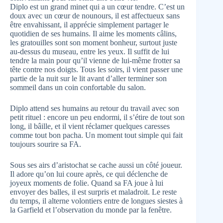
Diplo est un grand minet qui a un cœur tendre. C’est un
doux avec un cœur de nounours, il est affectueux sans
être envahissant, il apprécie simplement partager le
quotidien de ses humains. Il aime les moments câlins,
les gratouilles sont son moment bonheur, surtout juste
au-dessus du museau, entre les yeux. Il suffit de lui
tendre la main pour qu’il vienne de lui-même frotter sa
tête contre nos doigts. Tous les soirs, il vient passer une
partie de la nuit sur le lit avant d’aller terminer son
sommeil dans un coin confortable du salon.
Diplo attend ses humains au retour du travail avec son
petit rituel : encore un peu endormi, il s’étire de tout son
long, il bâille, et il vient réclamer quelques caresses
comme tout bon pacha. Un moment tout simple qui fait
toujours sourire sa FA.
Sous ses airs d’aristochat se cache aussi un côté joueur.
Il adore qu’on lui coure après, ce qui déclenche de
joyeux moments de folie. Quand sa FA joue à lui
envoyer des balles, il est surpris et maladroit. Le reste
du temps, il alterne volontiers entre de longues siestes à
la Garfield et l’observation du monde par la fenêtre.