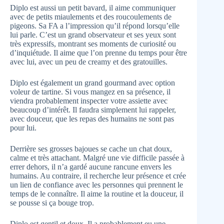
Diplo est aussi un petit bavard, il aime communiquer
avec de petits miaulements et des roucoulements de
pigeons. Sa FA a l’impression qu’il répond lorsqu’elle
lui parle. C’est un grand observateur et ses yeux sont
très expressifs, montrant ses moments de curiosité ou
d’inquiétude. Il aime que l’on prenne du temps pour être
avec lui, avec un peu de creamy et des gratouilles.
Diplo est également un grand gourmand avec option
voleur de tartine. Si vous mangez en sa présence, il
viendra probablement inspecter votre assiette avec
beaucoup d’intérêt. Il faudra simplement lui rappeler,
avec douceur, que les repas des humains ne sont pas
pour lui.
Derrière ses grosses bajoues se cache un chat doux,
calme et très attachant. Malgré une vie difficile passée à
errer dehors, il n’a gardé aucune rancune envers les
humains. Au contraire, il recherche leur présence et crée
un lien de confiance avec les personnes qui prennent le
temps de le connaître. Il aime la routine et la douceur, il
se pousse si ça bouge trop.
Diplo est gentil et doux. Il a probablement eu une